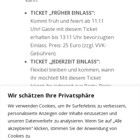
kann:
TICKET „FRÜHER EINLASS“:
Kommt früh und feiert ab 11:11
Uhr! Gäste mit diesem Ticket
erhalten bis 13:11 Uhr bevorzugten
Einlass. Preis: 25 Euro (zzgl. VVK-
Gebühren).
TICKET „JEDERZEIT EINLASS“:
Flexibel bleiben und kommen, wann
ihr möchtet! Mit diesem Ticket
könnt ihr jederzeit zur Party. Preis:
28 Euro (zzgl. VVK-Gebühren).
Wir schätzen Ihre Privatsphäre
TICKET „SPÄTER EINLASS“ (ab
Wir verwenden Cookies, um Ihr Surferlebnis zu verbessern,
18:00 Uhr):
personalisierte Anzeigen oder Inhalte einzusetzen und
Für alle, die erst am Abend Zeit
unseren Datenverkehr zu analysieren. Wenn Sie auf „Alle
haben. Ab 18:00 Uhr geht die Party
akzeptieren" klicken, stimmen Sie der Anwendung von
weiter bis ca. 23:00 Uhr. Preis: 22
Cookies zu.