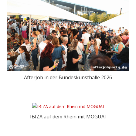
t
y
i
n
B
o
n
n
AfterJob in der Bundeskunsthalle 2026
P
a
IBIZA auf dem Rhein mit MOGUAI
r
t