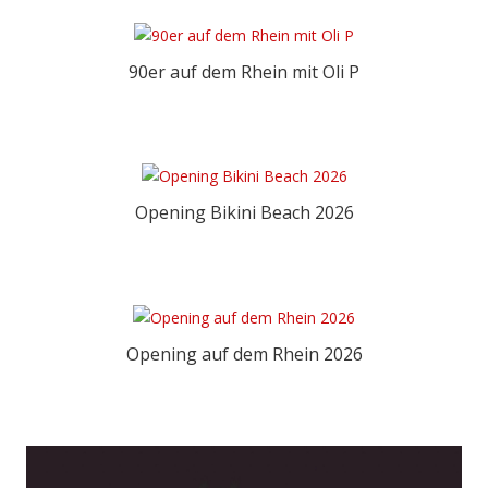
y
i
90er auf dem Rhein mit Oli P
n
K
ö
l
Opening Bikini Beach 2026
n
L
Opening auf dem Rhein 2026
o
c
a