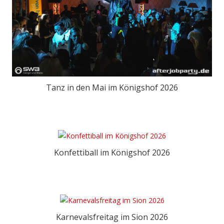
T
e
r
m
Tanz in den Mai im Königshof 2026
i
n
e
&
Konfettiball im Königshof 2026
T
i
c
k
Karnevalsfreitag im Sion 2026