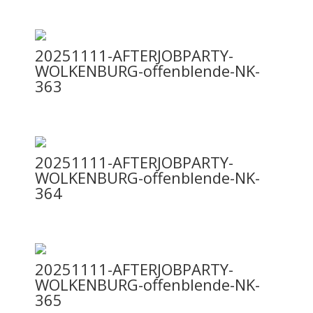
n
K
ö
20251111-AFTERJOBPARTY-
l
WOLKENBURG-offenblende-NK-
363
n
L
20251111-AFTERJOBPARTY-
o
WOLKENBURG-offenblende-NK-
364
c
a
t
i
20251111-AFTERJOBPARTY-
WOLKENBURG-offenblende-NK-
o
365