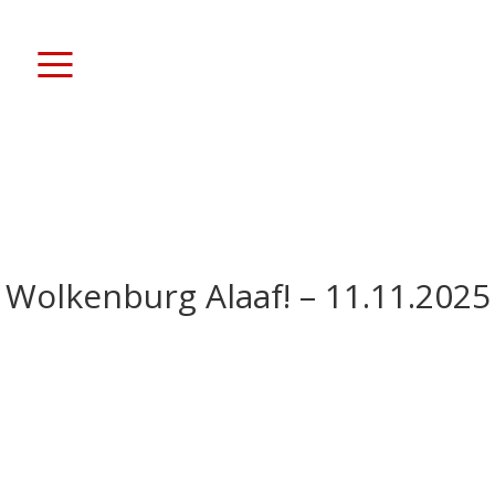
≡
P
Wolkenburg Alaaf! – 11.11.2025
a
r
t
y
i