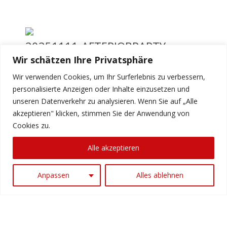
n
s
20251111-AFTERJOBPARTY-
WOLKENBURG-offenblende-NK-
K
Wir schätzen Ihre Privatsphäre
366
o
Wir verwenden Cookies, um Ihr Surferlebnis zu verbessern,
personalisierte Anzeigen oder Inhalte einzusetzen und
n
unseren Datenverkehr zu analysieren. Wenn Sie auf „Alle
t
akzeptieren" klicken, stimmen Sie der Anwendung von
1
2
3
4
Weiter
Cookies zu.
a
k
Alle akzeptieren
t
Anpassen
Alles ablehnen
T
©
2026 AfterJobParty
Impressum
Datenschutz
e